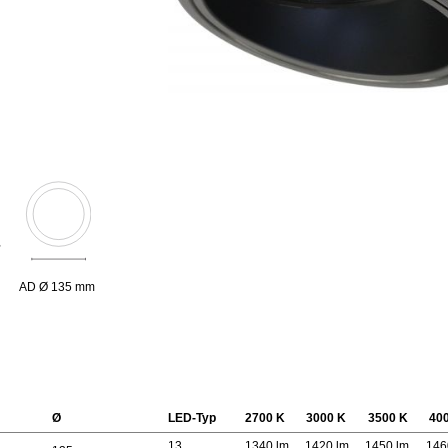
AD Ø 135 mm
Ø
LED-Typ
2700 K
3000 K
3500 K
40
13
1340 lm
1420 lm
1450 lm
146