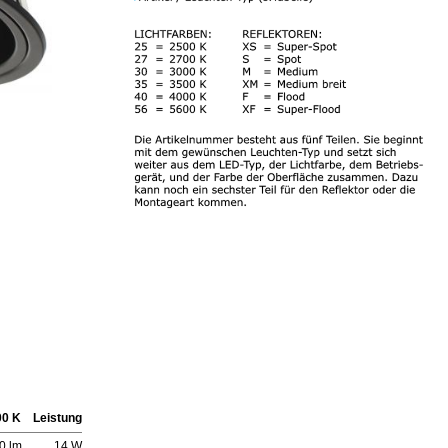
00 K
Leistung
0 lm
14 W