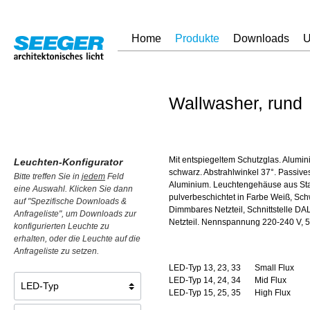
Home
Produkte
Downloads
U
Wallwasher, rund
Mit entspiegeltem Schutzglas. Alumi
Leuchten-Konfigurator
schwarz. Abstrahlwinkel 37°. Passiv
Bitte treffen Sie in
jedem
Feld
Aluminium. Leuchtengehäuse aus Sta
eine Auswahl. Klicken Sie dann
pulverbeschichtet in Farbe Weiß, Sc
auf "Spezifische Downloads &
Dimmbares Netzteil, Schnittstelle D
Anfrageliste", um Downloads zur
Netzteil. Nennspannung 220-240 V, 5
konfigurierten Leuchte zu
erhalten, oder die Leuchte auf die
Anfrageliste zu setzen.
LED-Typ 13, 23, 33
Small Flux
LED-Typ 14, 24, 34
Mid Flux
LED-Typ 15, 25, 35
High Flux