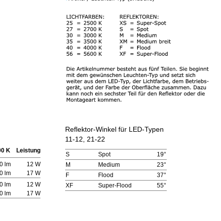
Reflektor-Winkel für LED-Typen
11-12, 21-22
00 K
Leistung
S
Spot
19°
0 lm
12 W
M
Medium
23°
0 lm
17 W
F
Flood
37°
0 lm
12 W
XF
Super-Flood
55°
0 lm
17 W