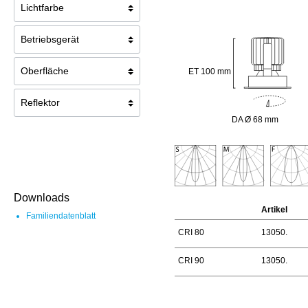
ET 100 mm
DA Ø 68 mm
Downloads
Artikel
Familiendatenblatt
CRI 80
13050.
CRI 90
13050.