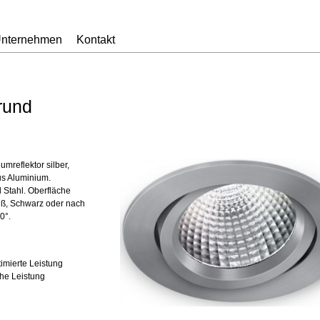
nternehmen
Kontakt
rund
umreflektor silber,
us Aluminium.
Stahl. Oberfläche
eiß, Schwarz oder nach
0°.
timierte Leistung
he Leistung