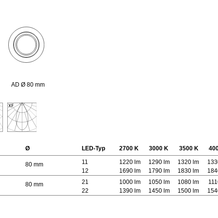
AD Ø 80 mm
Ø
LED-Typ
2700 K
3000 K
3500 K
40
11
1220 lm
1290 lm
1320 lm
133
80 mm
12
1690 lm
1790 lm
1830 lm
184
21
1000 lm
1050 lm
1080 lm
111
80 mm
22
1390 lm
1450 lm
1500 lm
154