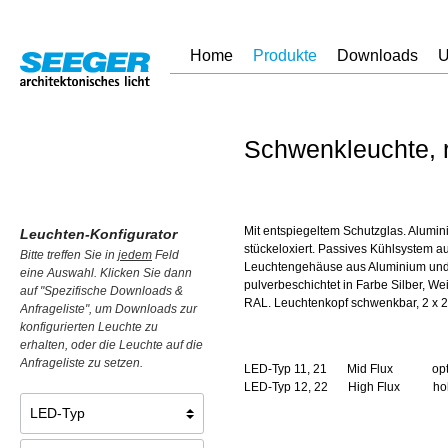
Home
Produkte
Downloads
U
Schwenkleuchte, 
Mit entspiegeltem Schutzglas. Alumini
Leuchten-Konfigurator
stückeloxiert. Passives Kühlsystem a
Bitte treffen Sie in
jedem
Feld
Leuchtengehäuse aus Aluminium und 
eine Auswahl. Klicken Sie dann
pulverbeschichtet in Farbe Silber, W
auf "Spezifische Downloads &
RAL. Leuchtenkopf schwenkbar, 2 x 2
Anfrageliste", um Downloads zur
konfigurierten Leuchte zu
erhalten, oder die Leuchte auf die
Anfrageliste zu setzen.
LED-Typ 11, 21
Mid Flux
op
LED-Typ 12, 22
High Flux
ho