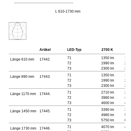
L 610-1730 mm
Artikel
LED-Typ
2700 K
300
71
1350 lm
145
Länge 610 mm
17442.
72
1990 lm
213
73
2300 lm
246
71
1350 lm
145
Länge 890 mm
17443.
72
1990 lm
213
73
2300 lm
246
71
2710 lm
291
Länge 1170 mm
17444.
72
3980 lm
427
73
4600 lm
493
71
3390 lm
364
Länge 1450 mm
17445.
72
4980 lm
534
73
5750 lm
616
71
4070 lm
437
Länge 1730 mm
17446.