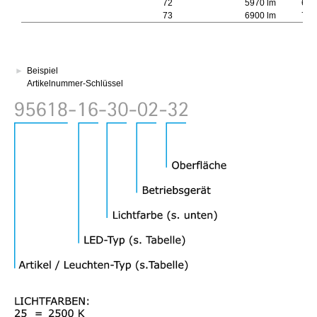
72
5970 lm
641
73
6900 lm
740
►
Beispiel
Artikelnummer-Schlüssel