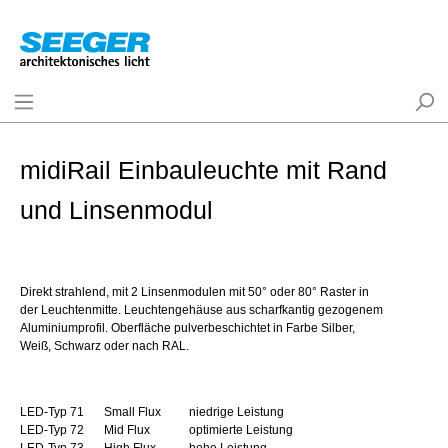
midiRail Einbauleuchte mit Rand
und Linsenmodul
Direkt strahlend, mit 2 Linsenmodulen mit 50° oder 80° Raster in
der Leuchtenmitte. Leuchtengehäuse aus scharfkantig gezogenem
Aluminiumprofil. Oberfläche pulverbeschichtet in Farbe Silber,
Weiß, Schwarz oder nach RAL.
LED-Typ 71
Small Flux
niedrige Leistung
LED-Typ 72
Mid Flux
optimierte Leistung
LED-Typ 73
High Flux
hohe Leistung