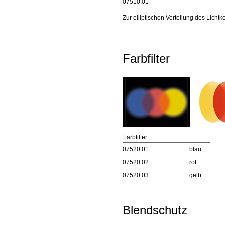
07510.01
Zur elliptischen Verteilung des Lichtk
Farbfilter
Farbfilter
07520.01
blau
07520.02
rot
07520.03
gelb
Blendschutz