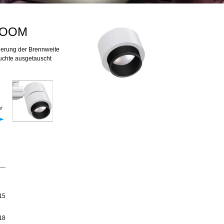
ZOOOM
sierung der Brennweite
uchte ausgetauscht
15
°
18