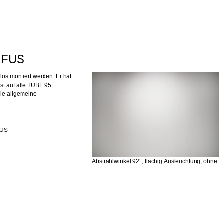
IFFUS
os montiert werden. Er hat
st auf alle TUBE 95
die allgemeine
FUS
Abstrahlwinkel 92°, flächig Ausleuchtung, ohne