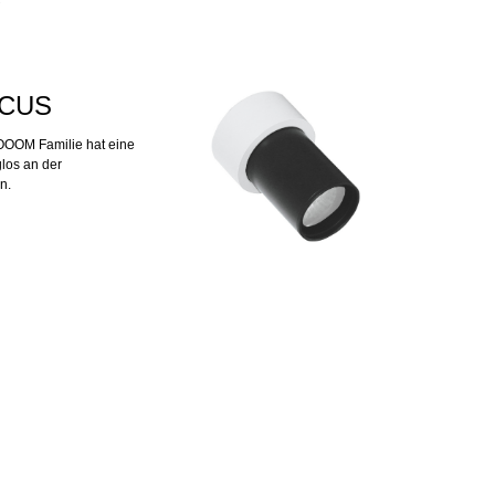
°
OCUS
ZOOOM Familie hat eine
los an der
n.