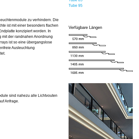
Tube 95
euchtenmodule zu verhindern. Die
hte ist mit einer besonders flachen
Verfügbare Längen
Endplatte konzipiert worden. In
g mit der randnahen Anordnung
rays ist so eine übergangslose
enfreie Ausleuchtung
tet.
ule sind nahezu alle Lichtvouten
uf Anfrage.