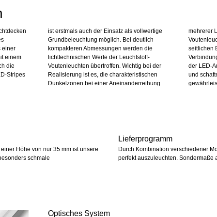
n
ichtdecken
ist erstmals auch der Einsatz als vollwertige
mehrerer L
es
Grundbeleuchtung möglich. Bei deutlich
Voutenleuc
 einer
kompakteren Abmessungen werden die
seitlichen 
t einem
lichttechnischen Werte der Leuchtstoff-
Verbindun
ch die
Voutenleuchten übertroffen. Wichtig bei der
der LED-Ar
D-Stripes
Realisierung ist es, die charakteristischen
und schatt
Dunkelzonen bei einer Aneinanderreihung
gewährleis
Lieferprogramm
d einer Höhe von nur 35 mm ist unsere
Durch Kombination verschiedener Mod
 besonders schmale
perfekt auszuleuchten. Sondermaße a
Optisches System