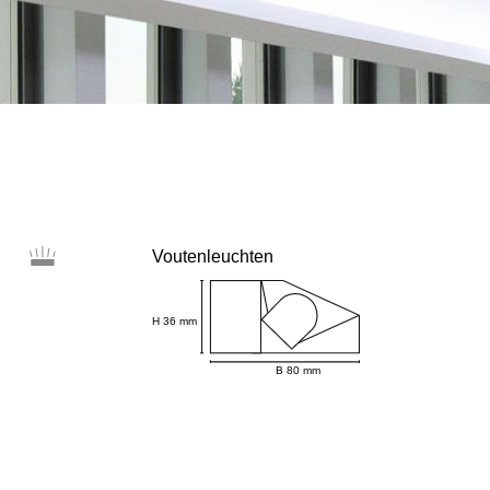
Voutenleuchten
H 36 mm
B 80 mm